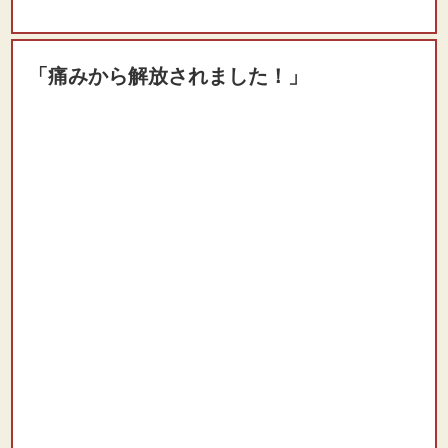
（田村 晃大様 10代 男性）
※効果には個人差があります
「痛みから解放されました！」