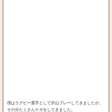
僕はラグビー選手として沢山プレーしてきましたが、
その分たくさんケガをしてきました。
江口さんは痛みの原因を探し、的確すぎる程の施術し
てくれます。
的確な施術で復帰のスピードも速いです。