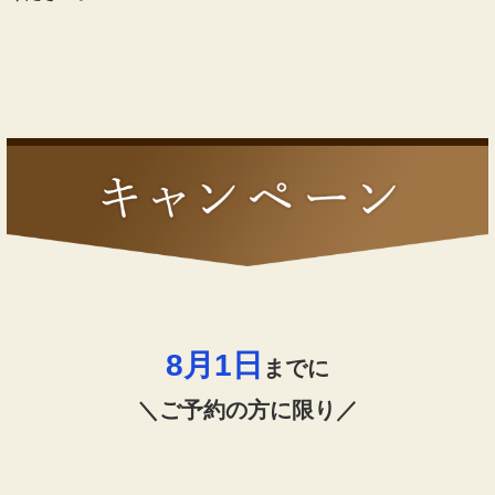
8月1
日
までに
＼ご予約の方に限り／